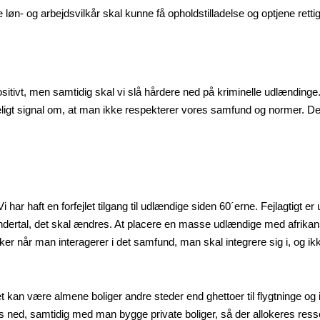
løn- og arbejdsvilkår skal kunne få opholdstilladelse og optjene ret
itivt, men samtidig skal vi slå hårdere ned på kriminelle udlænding
ydeligt signal om, at man ikke respekterer vores samfund og normer. 
har haft en forfejlet tilgang til udlændige siden 60´erne. Fejlagtigt e
 undertal, det skal ændres. At placere en masse udlændige med afrika
sker når man interagerer i det samfund, man skal integrere sig i, og ik
kan være almene boliger andre steder end ghettoer til flygtninge og 
ves ned, samtidig med man bygge private boliger, så der allokeres res