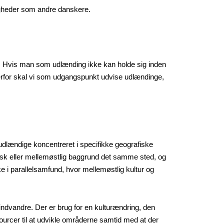
tigheder som andre danskere.
e. Hvis man som udlænding ikke kan holde sig inden
Derfor skal vi som udgangspunkt udvise udlændinge,
r udlændige koncentreret i specifikke geografiske
nsk eller mellemøstlig baggrund det samme sted, og
ke i parallelsamfund, hvor mellemøstlig kultur og
indvandre. Der er brug for en kulturændring, den
sourcer til at udvikle områderne samtid med at der