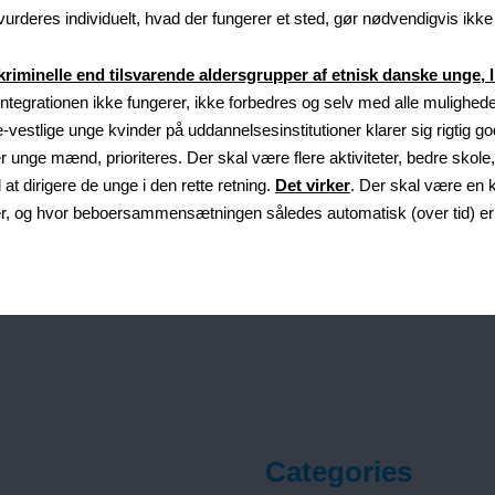
 vurderes individuelt, hvad der fungerer et sted, gør nødvendigvis ikke
kriminelle end tilsvarende aldersgrupper af etnisk danske unge, l
integrationen ikke fungerer, ikke forbedres og selv med alle mulighe
kke-vestlige unge kvinder på uddannelsesinstitutioner klarer sig rigti
især unge mænd, prioriteres. Der skal være flere aktiviteter, bedre skol
t dirigere de unge i den rette retning.
Det virker
. Der skal være en 
, og hvor beboersammensætningen således automatisk (over tid) er så
Categories