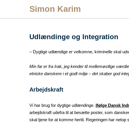
Skip
Simon Karim
to
content
Udlændinge og Integration
– Dygtige udlændige er velkomne, kriminelle skal ud
Min far er fra Irak, jeg kender til mellemøstlige værdi
etniske danskere i et godt miljø – det skaber god integ
Arbejdskraft
Vi har brug for dygtige udlændinge.
Ifølge Dansk Indu
arbejdskraft udefra til at besætte poster, som dansker
skal tjene for at komme hertil. Regeringen har netop 