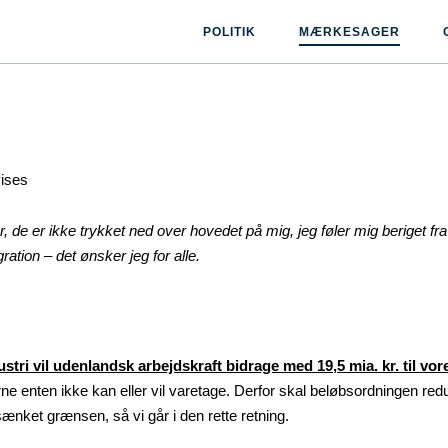
POLITIK
MÆRKESAGER
vises
er, de er ikke trykket ned over hovedet på mig, jeg føler mig beriget f
ration – det ønsker jeg for alle.
stri vil udenlandsk arbejdskraft bidrage med 19,5 mia. kr. til vo
ne enten ikke kan eller vil varetage. Derfor skal beløbsordningen redu
sænket grænsen, så vi går i den rette retning.