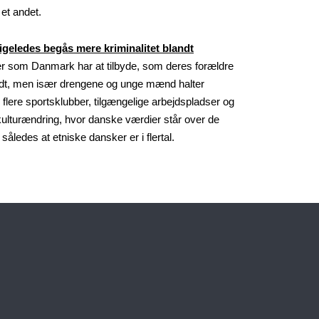
 et andet.
igeledes begås mere kriminalitet blandt
der som Danmark har at tilbyde, som deres forældre
g godt, men især drengene og unge mænd halter
e, flere sportsklubber, tilgængelige arbejdspladser og
kulturændring, hvor danske værdier står over de
ledes at etniske dansker er i flertal.