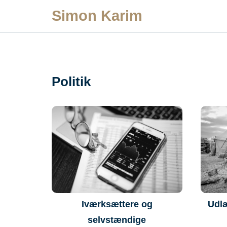
Skip
Simon Karim
to
content
Politik
Udlæ
Iværksættere og
selvstændige